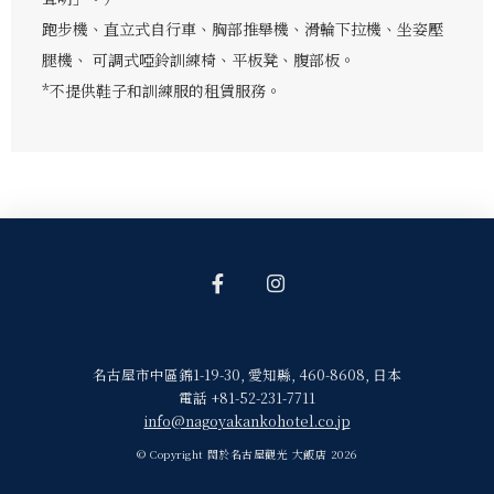
跑步機、直立式自行車、胸部推舉機、滑輪下拉機、坐姿壓
腿機、 可調式啞鈴訓練椅、平板凳、腹部板。
*不提供鞋子和訓練服的租賃服務。
名古屋市中區錦1-19-30
,
愛知縣
,
460-8608
,
日本
電話 +81-52-231-7711
info@nagoyakankohotel.co.jp
© Copyright 關於名古屋觀光 大飯店 2026