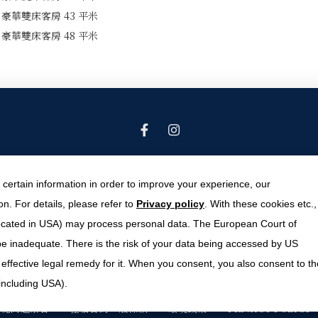
豪華雙床客房 43 平米
豪華雙床客房 48 平米
 certain information in order to improve your experience, our
名古屋市中區錦1-19-30
,
愛知縣
,
460-8608
,
日本
電話 +81-52-231-7711
n. For details, please refer to
Privacy policy
. With these cookies etc.,
info@nagoyakankohotel.co.jp
s located in USA) may process personal data. The European Court of
© Copyright 關於名古屋觀光 大飯店 2026
 be inadequate. There is the risk of your data being accessed by US
 effective legal remedy for it. When you consent, you also consent to th
(including USA).
常見問題解答
住宿合約一般條款
環境政策
PRIVACY POLICY