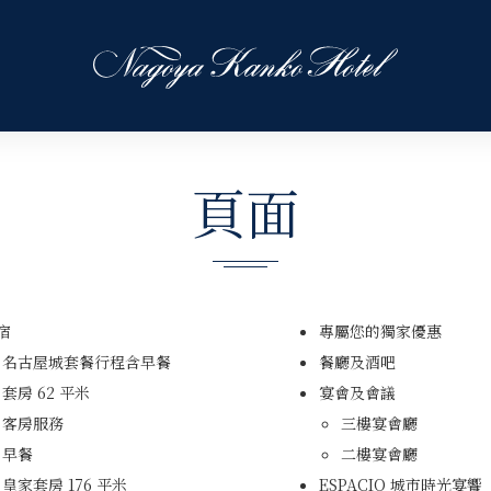
頁面
宿
專屬您的獨家優惠
名古屋城套餐行程含早餐
餐廳及酒吧
套房 62 平米
宴會及會議
客房服務
三樓宴會廳
早餐
二樓宴會廳
皇家套房 176 平米
ESPACIO 城市時光宴饗