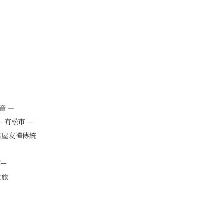
音 —
輕女士的傳統之旅 — 有松市 —
古屋友禪傳統
—
之旅