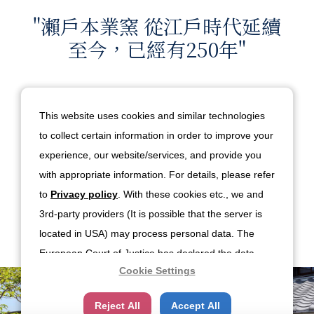
"瀨戶本業窯 從江戶時代延續
至今，已經有250年"
熟練的職人技藝，繼承從江戶時代留傳的技術與感性並繼續
琢磨。
This website uses cookies and similar technologies
瀨戶本業窯有製作瀨戶燒的登窯，自創業時期便持續以手工
to collect certain information in order to improve your
製陶。釉藥採用從當地山間採集的泥土和植物的灰作為原
experience, our website/services, and provide you
料。
with appropriate information. For details, please refer
自創業以來始終不變的瀨戶本業窯代表性陶器，也因為歲月
to
Privacy policy
. With these cookies etc., we and
增加而更具風味與魅力。
3rd-party providers (It is possible that the server is
瀨戶本業窯日文網站
located in USA) may process personal data. The
European Court of Justice has declared the data
Cookie Settings
protection level in the USA to be inadequate. There
is the risk of your data being accessed by US
Reject All
Accept All
authorities for control and surveillance