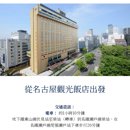
從名古屋觀光飯店出發
交通資訊：
電車：
約1小時10分鐘
地下鐵東山線伏見站至榮站（轉車）到名鐵瀨戶線榮站，在
名鐵瀨戶線尾張瀨戶站下車步行20分鐘