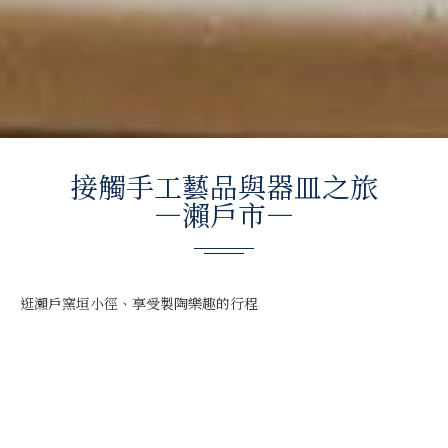
接觸手工藝品與器皿之旅
—瀨戶市—
逛瀨戶窯垣小徑、享受製陶樂趣的行程