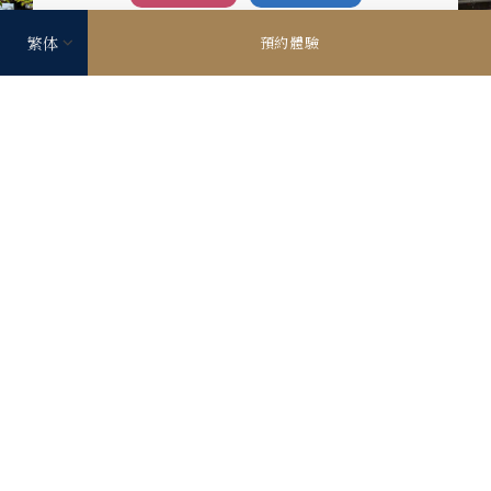
purposes.There is no effective legal remedy for it.
預約體驗
When you consent, you also consent to the possible
use of cookies etc. by us and third party providers
(including USA).
瀨戶民藝陶藝館 瀨戶民藝館
從製造的角度認識人們日常生活中使用的陶器，並體會從中
產生的民藝魅力。另外也可以參觀登窯。這座窯實際使用到
1979年並保留至今，獲指定為市定有形文化財產。
員工推薦！
在瀨戶民藝館內的「窯橫咖啡廳」，可以使用主窯製作的陶
器喝咖啡或用餐。（僅限預約）
瀨戶民藝館日文網站