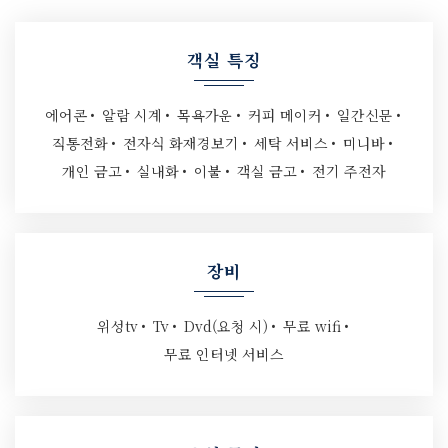
객실 특징
에어콘
알람 시계
목욕가운
커피 메이커
일간신문
직통전화
전자식 화재경보기
세탁 서비스
미니바
개인 금고
실내화
이불
객실 금고
전기 주전자
장비
위성tv
Tv
Dvd(요청 시)
무료 wifi
무료 인터넷 서비스