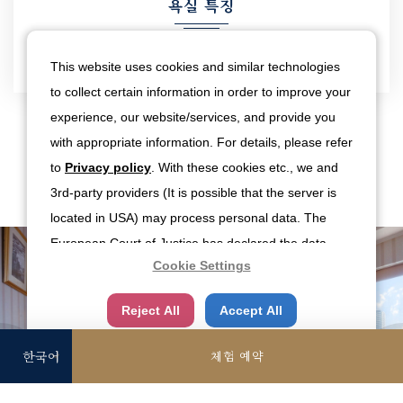
욕실 특징
헤어드라이어
비데
샤워기
욕조
This website uses cookies and similar technologies
to collect certain information in order to improve your
experience, our website/services, and provide you
with appropriate information. For details, please refer
사진
to
Privacy policy
. With these cookies etc., we and
3rd-party providers (It is possible that the server is
located in USA) may process personal data. The
European Court of Justice has declared the data
Cookie Settings
protection level in the USA to be inadequate. There
is the risk of your data being accessed by US
Reject All
Accept All
authorities for control and surveillance
purposes.There is no effective legal remedy for it.
체험 예약
When you consent, you also consent to the possible
use of cookies etc. by us and third party providers